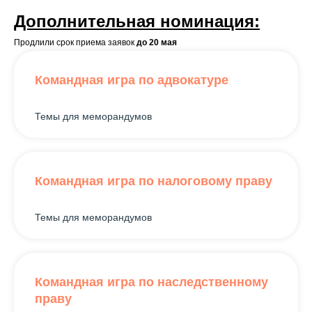
Дополнительная номинация:
Продлили срок приема заявок
до 20 мая
Командная игра по адвокатуре
Темы для меморандумов
Контакты
Командная игра по налоговому праву
Свяжитесь с нами
Темы для меморандумов
АППАРАТ
apparat@yulrf.ru
КОМИТЕТ ПО ВЗАИМОДЕЙСТВИЮ
Командная игра по наследственному
СО СТУДЕНТАМИ
праву
student@yulrf.ru