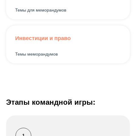
Темы для меморандумов
ВСЕРОССИЙСКАЯ СТУДЕНЧЕСКАЯ
ЮРИДИЧЕСКАЯ ОЛИМПИАДА
vsuo@yulrf.ru
Инвестиции и право
Вступайте в наше
Темы меморандумов
сообщество:
Подать заявку
Этапы командной игры: